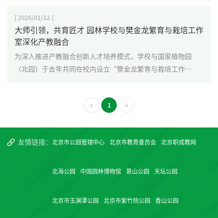
机融合，让学生在真实岗位情境中提升专业技能。课堂上，企
业教师与专任教师指导学生系统完成花束设计制作、单枝花精
[ 2026/01/12 ]
致包装、花材保鲜保水以及花材分拣分发等实操项目，累计完
大师引领，共育匠才 园林学校与樊金龙繁育与栽培工作
成单枝花制作1000余枝。
室深化产教融合
为深入推进产教融合创新人才培养模式，学校与国家植物园
（北园）于去年共同在校内设立“樊金龙繁育与栽培工作
室”，引入行业领军大师樊金龙及其团队资源，搭建集教学、
实践与创新于一体的校企合作平台，这标志着学校在整合行业
«
1
»
优质资源、提升专业建设水平、强化学生职业技能培养方面步
入新阶段。
友情链接：
北京市公园管理中心
北京市教育委员会
北京职成教网
北海公园
中国园林博物馆
景山公园
天坛公园
北京市玉渊潭公园
北京市紫竹院公园
香山公园