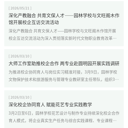
专业学子在李海波、王子木、马...
[ 2026/05/21 ]
深化产教融合 共育文保人才——园林学校与文旺阁木作
馆开展校企互访交流活动
深化产教融合 共育文保人才——园林学校与文旺阁木作馆开展
校企互访交流活动为深入贯彻落实新时代文物职业教育改革发
展要求，深化产教融合、校企协同育人，近日，园林学校与合
作企业文旺阁木作馆开展双向互访交...
[ 2026/03/10 ]
大师工作室助推校企合作 两专业赴圆明园开展实践调研
为推进校企协同育人与岗位实习精准对接，3月9日，园林学校
文物保护技术和旅游服务与管理专业教研室主任带队，组织3名
学生赴圆明园遗址公园及博物馆，开展专业实践调研与实习前
置面试。本次活动由学校“王敏英清宫裱作大师工作室”助
[ 2026/03/10 ]
推，是校企合作与非遗传承融合的重要实践。
深化校企协同育人 赋能花艺专业实践教学
3月2日至6日，园林学校花艺设计与制作专业持续深化校企合作
育人模式，将企业真实生产任务与综合实践课程、专业课程有